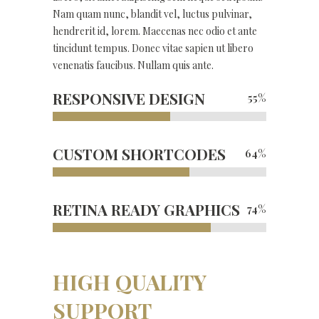
Nam quam nunc, blandit vel, luctus pulvinar,
hendrerit id, lorem. Maecenas nec odio et ante
tincidunt tempus. Donec vitae sapien ut libero
venenatis faucibus. Nullam quis ante.
RESPONSIVE DESIGN
55
%
CUSTOM SHORTCODES
64
%
RETINA READY GRAPHICS
74
%
HIGH QUALITY
SUPPORT