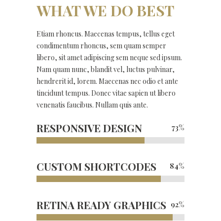
WHAT WE DO BEST
Etiam rhoncus. Maecenas tempus, tellus eget
condimentum rhoncus, sem quam semper
libero, sit amet adipiscing sem neque sed ipsum.
Nam quam nunc, blandit vel, luctus pulvinar,
hendrerit id, lorem. Maecenas nec odio et ante
tincidunt tempus. Donec vitae sapien ut libero
venenatis faucibus. Nullam quis ante.
RESPONSIVE DESIGN
73
%
CUSTOM SHORTCODES
84
%
RETINA READY GRAPHICS
92
%