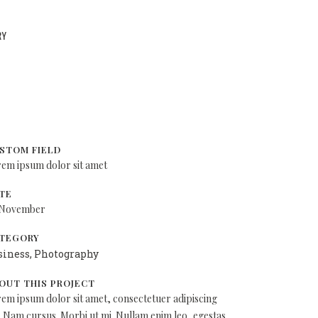
RY
STOM FIELD
em ipsum dolor sit amet
TE
 November
TEGORY
siness, Photography
OUT THIS PROJECT
em ipsum dolor sit amet, consectetuer adipiscing
t. Nam cursus. Morbi ut mi. Nullam enim leo, egestas