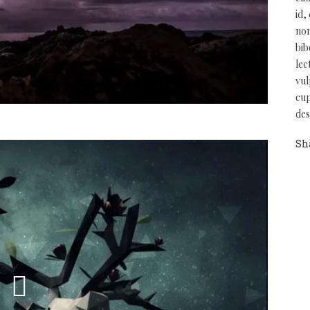
id,
non
bib
lec
vul
cup
des
Sh