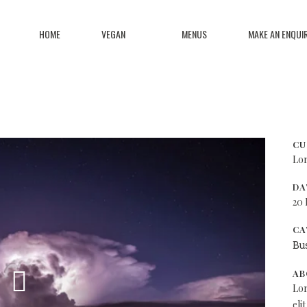
HOME
VEGAN
MENUS
MAKE AN ENQUI
FESTIVAL 2014
CU
Lor
DA
20
CA
Bu
AB
Lor
eli