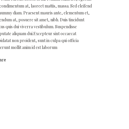
 condimentum at, laoreet mattis, massa. Sed eleifend
ummy diam. Praesent mauris ante, elementum et,
endum at, posuere sit amet, nibh. Duis tincidunt
tus quis dui viverra vestibulum. Suspendisse
putate aliquam dui.Excepteur sint occaecat
idatat non proident, sunt in culpa qui officia
erunt mollit anim id est laborum
are